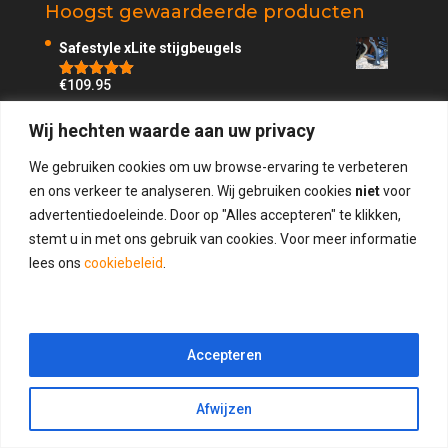
Hoogst gewaardeerde producten
Safestyle xLite stijgbeugels
€
109.95
Beoordeling
5.00
uit 5
Safestyle 90 graden stijgbeugels
Wij hechten waarde aan uw privacy
€
109.95
Beoordeling
We gebruiken cookies om uw browse-ervaring te verbeteren
4.75
uit 5
en ons verkeer te analyseren. Wij gebruiken cookies
niet
voor
Stijgbeugel rubbers Spike 10,5 cm/ 4,13 inch
advertentiedoeleinde. Door op "Alles accepteren" te klikken,
€
21.95
stemt u in met ons gebruik van cookies. Voor meer informatie
lees ons
cookiebeleid
.
Safestyle Brochure
Accepteren
Nederlands
Afwijzen
English
Deutsch
Svenska