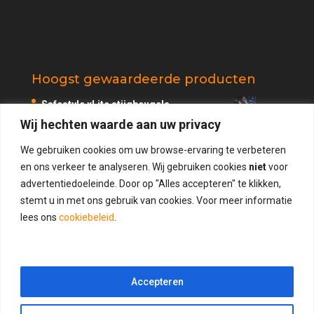
Hoogst gewaardeerde producten
Safestyle xLite stijgbeugels
Wij hechten waarde aan uw privacy
€
109.95
Beoordeling
5.00
uit 5
We gebruiken cookies om uw browse-ervaring te verbeteren
Safestyle 90 graden stijgbeugels
en ons verkeer te analyseren. Wij gebruiken cookies
niet
voor
€
109.95
advertentiedoeleinde. Door op "Alles accepteren" te klikken,
Beoordeling
4.75
uit 5
stemt u in met ons gebruik van cookies. Voor meer informatie
Safestyle Junior 90 graden stijgbeugels
lees ons
cookiebeleid
.
€
109.95
Safestyle Brochure
Accepteren