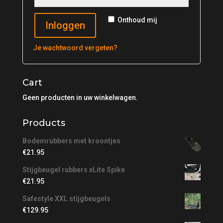
Onthoud mij
Inloggen
Je wachtwoord vergeten?
Cart
Geen producten in uw winkelwagen.
Products
Bodemrubbers met kroontjes
€
21.95
Stijgbeugel rubbers xLite Spike
€
21.95
Safestyle XXL stijgbeugels
€
129.95