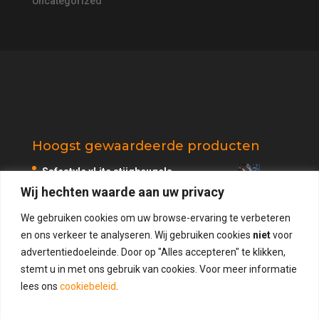
Uncategorized
Hoogst gewaardeerde producten
Safestyle xLite stijgbeugels
Wij hechten waarde aan uw privacy
€
109.95
Beoordeling
5.00
uit 5
We gebruiken cookies om uw browse-ervaring te verbeteren
Safestyle 90 graden stijgbeugels
en ons verkeer te analyseren. Wij gebruiken cookies
niet
voor
€
109.95
advertentiedoeleinde. Door op "Alles accepteren" te klikken,
Beoordeling
4.75
uit 5
stemt u in met ons gebruik van cookies. Voor meer informatie
Bodemrubbers met kroontjes
lees ons
cookiebeleid
.
€
21.95