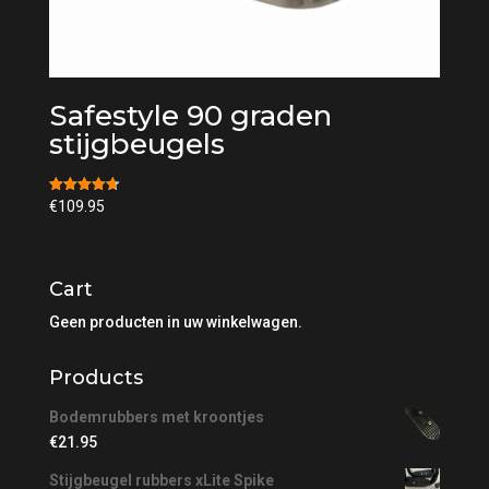
Safestyle 90 graden
stijgbeugels
Beoordeling
€
109.95
4.75
uit 5
Cart
Geen producten in uw winkelwagen.
Products
Bodemrubbers met kroontjes
€
21.95
Stijgbeugel rubbers xLite Spike