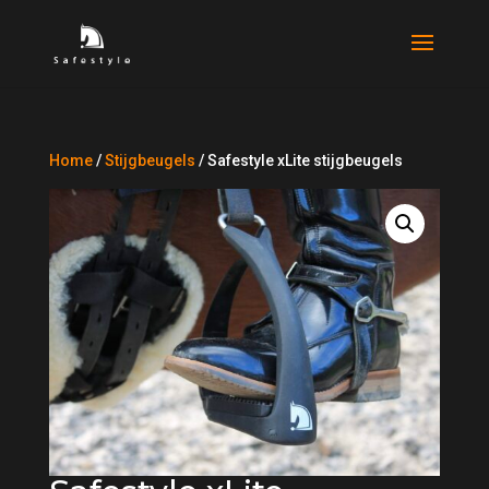
Home
/
Stijgbeugels
/ Safestyle xLite stijgbeugels