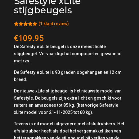
Safestyle xLite
stijgbeugels
(
1
klant review)
Rated
1
5.00
out of 5
€
109.95
based on
customer
De Safestyle xLite beugel is onze meest lichte
rating
stijgbeugel. Vervaardigd uit composiet en gewapend
met rvs.
De Safestyle xLite is 90 graden opgehangen en 12 cm
breed.
De nieuwe xLite stijgbeugel is het nieuwste model van
Safestyle. De beugels zijn extra licht en geschikt voor
ruiters en amazones tot 85 kg. (het vorige Safestyle
xLite model voor 21-11-2025 tot 60 kg).
Tevens is dit model uitgevoerd met afsluitrubbers. Het
afsluitrubber heeft als doel het vergemakkelijken van
het terugpakken van de stijgbeugel bij verlies van de