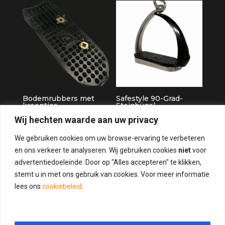
Bodemrubbers met
Safestyle 90-Grad-
kroontjes
Steigbügel
Wij hechten waarde aan uw privacy
€
21.95
Beoordeling
€
109.95
4.75
We gebruiken cookies om uw browse-ervaring te verbeteren
von 5
en ons verkeer te analyseren. Wij gebruiken cookies
niet
voor
advertentiedoeleinde. Door op "Alles accepteren" te klikken,
stemt u in met ons gebruik van cookies. Voor meer informatie
lees ons
cookiebeleid
.