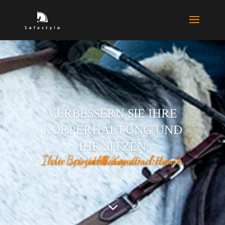
VERBESSERN SIE IHRE
KÖRPERHALTUNG UND
IHR SITZEN
Ihre Beinstellung wird durch die spezielle Konstruktion verbessert
3